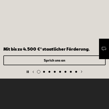
Mit bis zu 4.500 €¹ staatlicher Förderung.
Mail schreiben
Kontaktformular
Anrufen
Sprich uns an
SEAT Modelle