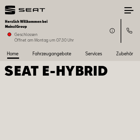
Herzlich Willkommen bei
MainzlGroup
Home
Geschlossen
Öffnet am Montag um 07:30 Uhr
Fahrzeugangebote
Home
Fahrzeugangebote
Services
Zubehör
SEAT ­­E-HYBRID
Services
Zubehör
SEAT FOR BUSINESS
Über uns